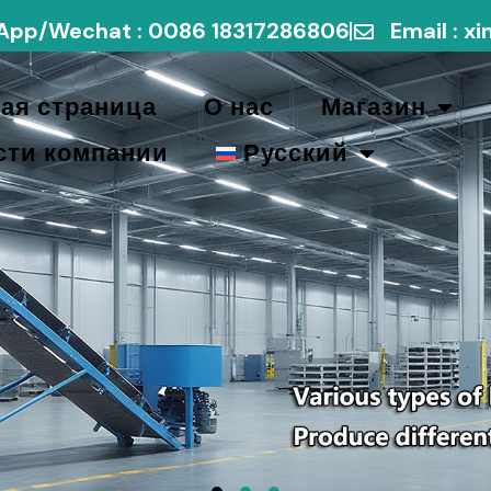
pp/Wechat : 0086 18317286806
Email : 
ая страница
О нас
Магазин
сти компании
Русский