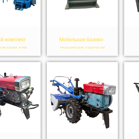
й комплект
Мобильная базово-
ования для
гранитная щековая
дства кирпича
дробилка