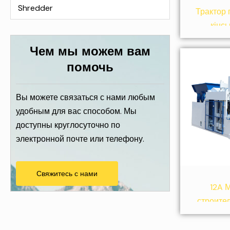
Shredder
Трактор 
кінсь
електри
Чем мы можем вам
помочь
Вы можете связаться с нами любым
удобным для вас способом. Мы
доступны круглосуточно по
электронной почте или телефону.
Свяжитесь с нами
12A 
строите
для п
к