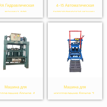
RA Гидравлическая
4-15 Автоматическая
машина для
гидравлическая машина
оизводства глиняных
для производства блоков
кирпичей
Машина для
Машина для
готовления блоков 4-
изготовления блоков 2-
35B
45