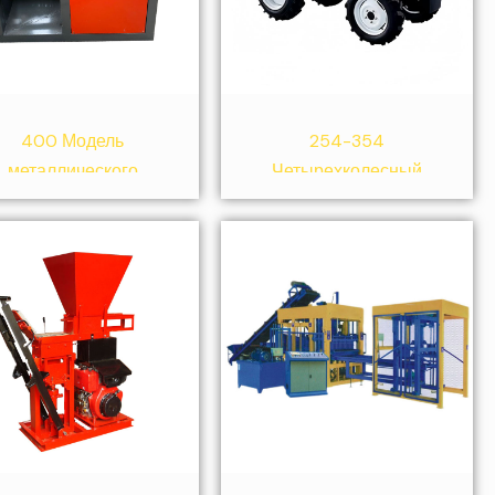
400 Модель
254-354
металлического
Четырехколесный
измельчителя
трактор