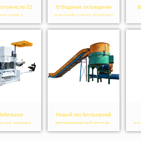
потужністю 22
15 Водяное охлаждение
B
ких сили з
и ручной запуск трактора
чним стартом
пр
Мобильная
Новый тип беспыльной
льная техника
автоматической косилки
из
роизводства
для травы
ирпича