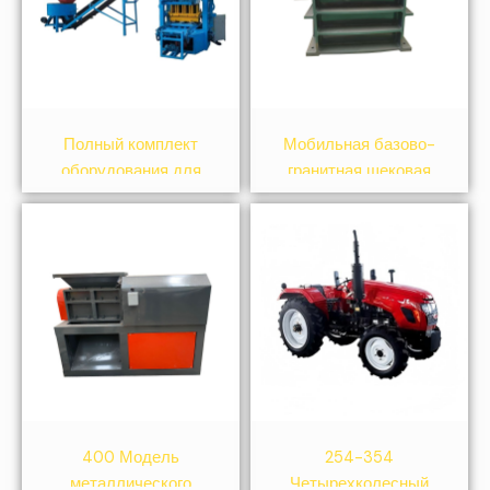
Полный комплект
Мобильная базово-
оборудования для
гранитная щековая
производства кирпича
дробилка
400 Модель
254-354
металлического
Четырехколесный