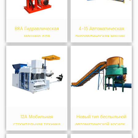
BRA Гидравлическая
4-15 Автоматическая
машина для
гидравлическая машина
производства глиняных
для производства блоков
кирпичей
12A Мобильная
Новый тип беспыльной
строительная техника
автоматической косилки
для производства
для травы